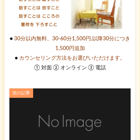
●
30分以内無料、30-60分1,500円,以降30分につき
1,500円追加
●
カウンセリング方法をお選びいただけます。
① 対面 ② オンライン ③ 電話
前の記事