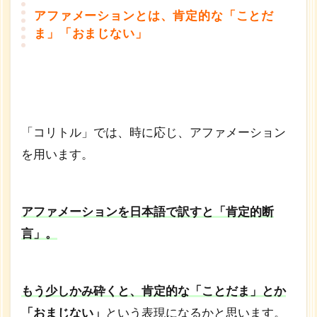
法
アファメーションとは、肯定的な「ことだ
っ
ま」「おまじない」
て
？
1.1
アフ
ァメ
ーシ
「コリトル」では、時に応じ、アファメーション
ョン
を用います。
と
は、
肯定
的な
アファメーションを日本語で訳すと「肯定的断
「こ
言」。
とだ
ま」
「お
まじ
もう少しかみ砕くと、肯定的な「ことだま」とか
な
い」
「おまじない」
という表現になるかと思います。