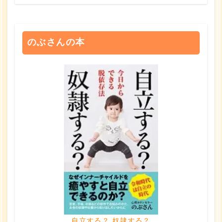
のぶさんの本
自立する？ 奴隷する？