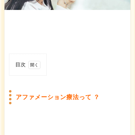
目次
1
ア
フ
アファメーション療法って ？
ァ
メ
ー
シ
ョ
ン
療