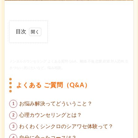
目次
1
メ
ンタル
カウン
メンタルカウンセリング よくある質問 Q&A。離婚,不倫,恋愛,絶望,対人恐怖,生
セリン
きづらい,死にたいなど、悩み相談。
グ よ
くある
質問
よくある ご質問（Q&A）
Q&A。
離婚,不
お悩み解決ってどういうこと？
倫,恋
愛,絶
心理カウンセリングとは？
望,対人
恐怖,生
わくわくシンクロのシアワセ体験って？
きづら
い,死に
自分に合ったコースは？