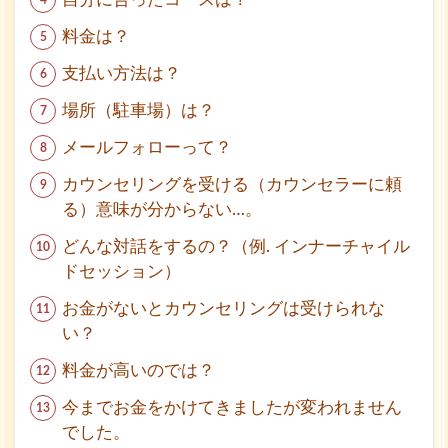
たいな
ど、悩
料金は？
み相
支払い方法は？
談。
場所（駐車場）は？
1.1
よ
くある
メールフォローって？
ご質問
（Q&A）
カウンセリングを受ける（カウンセラーに頼
る）意味が分からない…。
1.2
You
どんな対話をするの？（例. インナーチャイル
Tube
ドセッション）
動画
お金がないとカウンセリングは受けられな
1.3
い？
お悩
み別
料金が高いのでは？
ヒン
ト
今までお金をかけてきましたが変われません
でした。