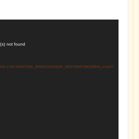
(s) not found
t42.1790-2/90927505_650982262328254_3415705087266258944_n.mp4?