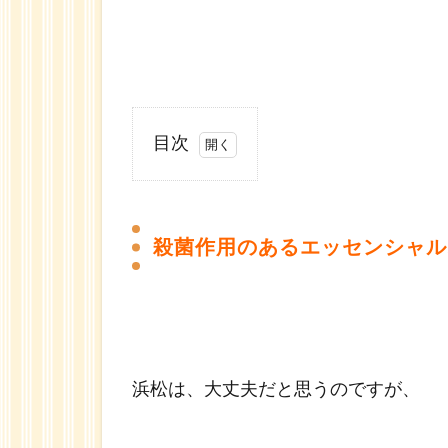
目次
1
殺
菌
殺菌作用のあるエッセンシャル
作
用
の
あ
る
エ
浜松は、大丈夫だと思うのですが、
ッ
セ
ン