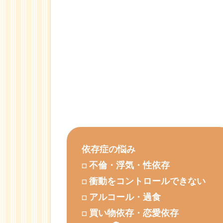
ンセ
リン
グと
は？
1.1.1
「わか
っても
らえ
た」と
いう安
心感
1.1.2
依存症の悩み
来談者
□ 不倫・浮気・性依存
中心療
法
□ 衝動をコントロールできない
1.1.3
□ アルコール・過食
認知行
□ 買い物依存・恋愛依存
動療法