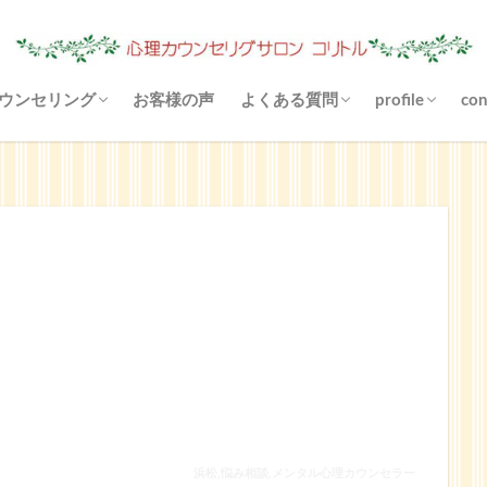
ウンセリング
お客様の声
よくある質問
profile
con
（あき）状況は？
心理カウンセリングとは？
料金について
場所（駐車場）は？
お金がないと受けられませんか
あなたに合ったご利用方法
支払い方法は？
守秘義務とは？
お悩み解決とは？
悩まなくなりますか？
リファーとは？
カウンセリングと雑談の違いは
その他の決済方法
メールカウンセリングとは？
どんな対話になりますか？
来談者中心療法とは？
blog
Instagram
YouTube
浜松,悩み相談,メンタル心理カウンセラー