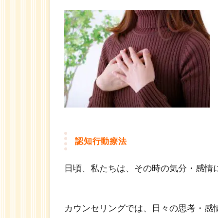
ートし
ます。
1.7.3
３. 自
信と自
立が身
につき
ます。
1.8
継続
セッ
認知行動療法
ショ
ンの
日頃、私たちは、その時の気分・感情
料金
1.8.1
価値と
カウンセリングでは、日々の思考・感
感謝の