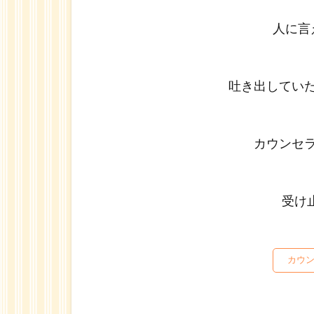
み
相
人に言
談,
メ
ン
吐き出していた
タ
ル
心
理
カウンセラ
カ
ウ
ン
受け
セ
ラ
ー
カウ
1.1
心理
カウ