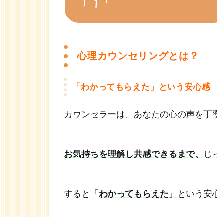
流れ
1.4.1
ステッ
プ１
心理カウンセリングとは？
1.4.2
ステッ
「わかってもらえた」という安心感
プ２
1.4.3
カウンセラーは、あなたの心の声を丁
ステッ
プ３
1.4.4
お気持ちを理解し共感できるまで、
じ
ステッ
プ４
1.5
すると「
わかってもらえた」
という安
You
Tube