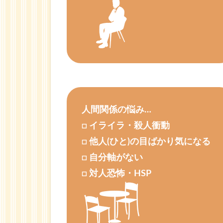
1.2
体験
セッ
ショ
ン
1.3
体験
者さ
人間関係の悩み…
まの
□ イライラ・殺人衝動
声
□ 他人(ひと)の目ばかり気になる
1.4
□ 自分軸がない
初回
カウ
□ 対人恐怖・HSP
ンセ
リン
グま
での