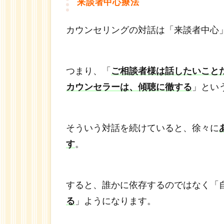
来談者中心療法
セリ
ング
カウンセリングの対話は「来談者中心
「３
つの
特
徴」
つまり、「
ご相談者様は話したいこと
1.7.1
カウンセラーは、傾聴に徹する
」とい
１. す
べてを
話しき
そういう対話を続けていると、徐々に
ってい
ただけ
す
。
ます。
1.7.2
すると、誰かに依存するのではなく「
２. 現
実が変
る
」ようになります。
わるま
でサポ