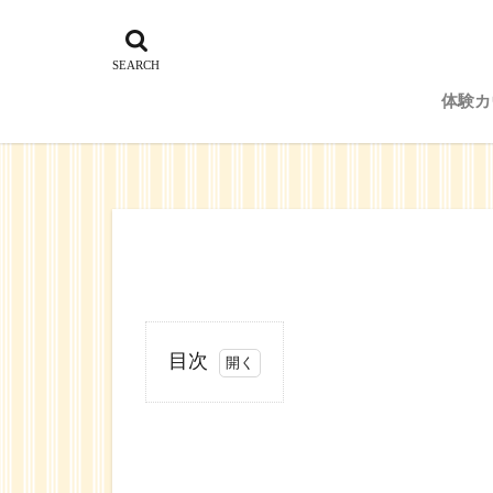
体験カ
予約
目次
1
浜
松,
悩