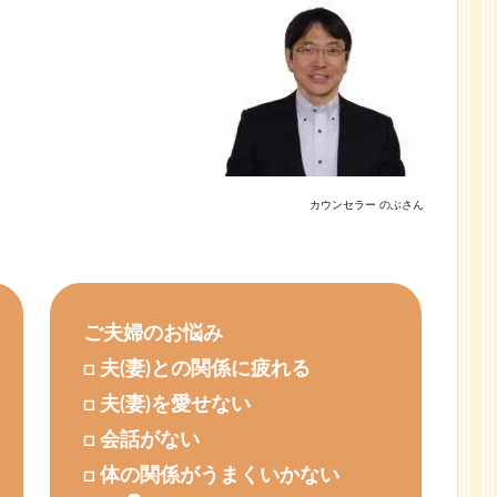
カウンセラー のぶさん
ご夫婦のお悩み
□ 夫(妻)との関係に疲れる
□ 夫(妻)を愛せない
□ 会話がない
□ 体の関係がうまくいかない