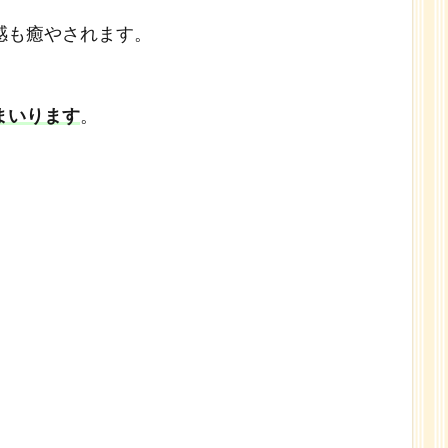
感も癒やされます。
まいります
。