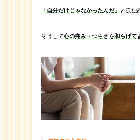
動画
「自分だけじゃなかったんだ」
と孤独
1.6
本当
のあ
そうして
心の痛み・つらさを和らげて
なた
が見
つか
る 心
理カ
ウン
セリ
ング
1.7
のぶ
さん
の心
理カ
ウン