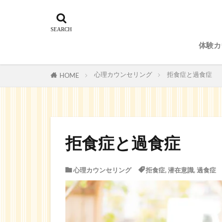
体験カ
予約
心理カウンセリング
拒食症と過食症
HOME
拒食症と過食症
心理カウンセリング
拒食症
,
潜在意識
,
過食症