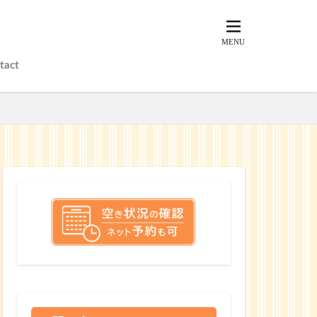
tact
？
？