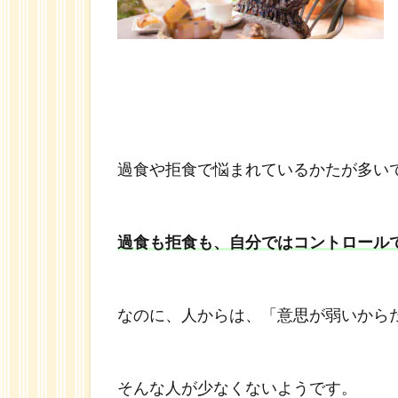
てい
る
1.2
食に
まつ
わる
潜在
過食や拒食で悩まれているかたが多い
意識
は母
親へ
の愛
過食も拒食も、自分ではコントロール
情
なのに、人からは、「意思が弱いから
そんな人が少なくないようです。