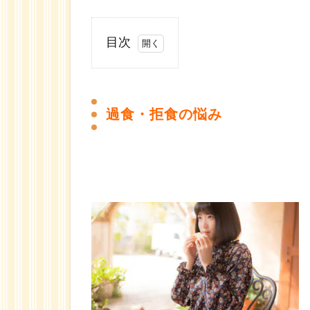
目次
1
過
食・
過食・拒食の悩み
拒食
の悩
み
1.1
潜在
意識
が拒
食・
過食
を引
き起
こし