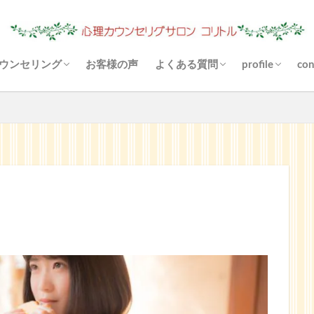
ウンセリング
お客様の声
よくある質問
profile
con
（あき）状況は？
心理カウンセリングとは？
料金について
場所（駐車場）は？
お金がないと受けられませんか
あなたに合ったご利用方法
支払い方法は？
守秘義務とは？
お悩み解決とは？
悩まなくなりますか？
リファーとは？
カウンセリングと雑談の違いは
その他の決済方法
メールカウンセリングとは？
どんな対話になりますか？
来談者中心療法とは？
blog
Instagram
YouTube