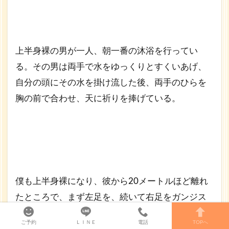
上半身裸の男が一人、朝一番の沐浴を行ってい
る。その男は両手で水をゆっくりとすくいあげ、
自分の頭にその水を掛け流した後、両手のひらを
胸の前で合わせ、天に祈りを捧げている。
僕も上半身裸になり、彼から20メートルほど離れ
たところで、まず左足を、続いて右足をガンジス
へ踏み入れ、水が腰のあたりに来るところまで進
ご予約
ＬＩＮＥ
電話
TOPへ
み、その男性と同じようにガンジスの水を頭から