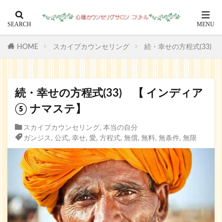
HOME
スカイプカウンセリング
続・幸せの方程式(33) 
続・幸せの方程式(33) 【 インディア
⑤ ナマステ】
スカイプカウンセリング
,
本当の自分
ガンジス
,
公式
,
幸せ
,
愛
,
方程式
,
無償
,
無料
,
無条件
,
無限