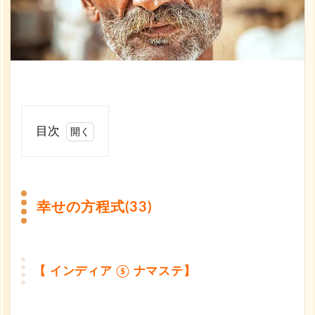
目次
1
幸
せ
幸せの方程式(33)
の
方
程
式
(33)
【 インディア ⑤ ナマステ】
1.1
【 イ