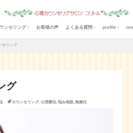
ウンセリング
お客様の声
よくある質問
profile
con
（あき）状況は？
心理カウンセリングとは？
料金について
場所（駐車場）は？
お金がないと受けられませんか
あなたに合ったご利用方法
支払い方法は？
守秘義務とは？
お悩み解決とは？
悩まなくなりますか？
リファーとは？
カウンセリングと雑談の違いは
その他の決済方法
メールカウンセリングとは？
どんな対話になりますか？
来談者中心療法とは？
blog
Instagram
YouTube
ンセリング
ング
る
カウンセリング
,
心理療法
,
悩み相談
,
無責任