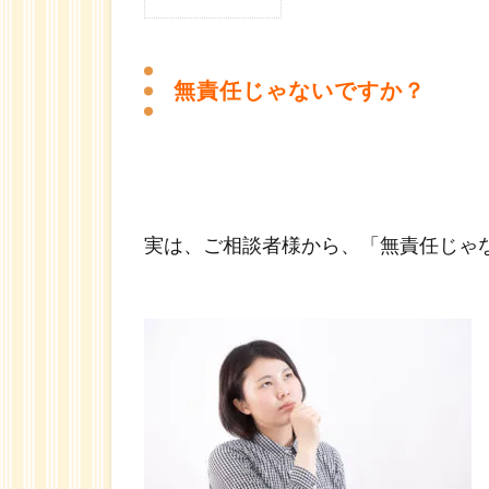
1
無
責任
無責任じゃないですか？
じゃ
ない
です
か？
実は、ご相談者様から、「無責任じゃ