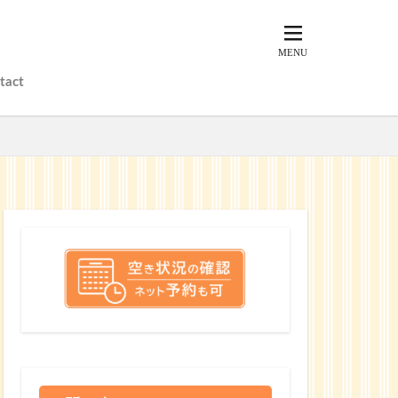
tact
？
？