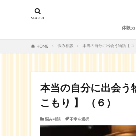
体験カ
予約
悩み相談
本当の自分に出会う物語【 コ
HOME
本当の自分に出会う
こもり 】 （６）
悩み相談
不幸を選択