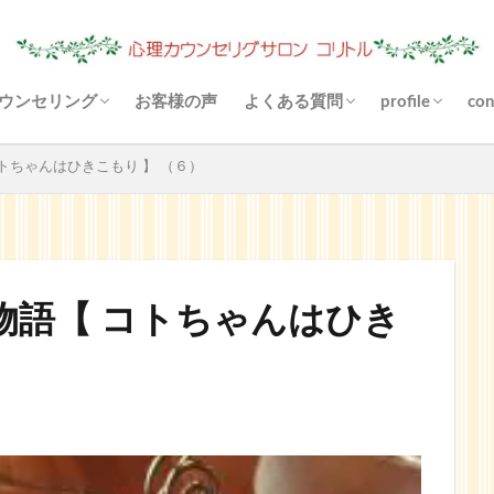
ウンセリング
お客様の声
よくある質問
profile
con
（あき）状況は？
心理カウンセリングとは？
料金について
場所（駐車場）は？
お金がないと受けられませんか
あなたに合ったご利用方法
支払い方法は？
守秘義務とは？
お悩み解決とは？
悩まなくなりますか？
リファーとは？
カウンセリングと雑談の違いは
その他の決済方法
メールカウンセリングとは？
どんな対話になりますか？
来談者中心療法とは？
blog
Instagram
YouTube
トちゃんはひきこもり 】 （６）
物語【 コトちゃんはひき