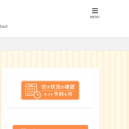
tact
？
？