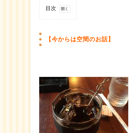
目次
1
【今
から
【今からは空間のお話】
は空
間の
お
話】