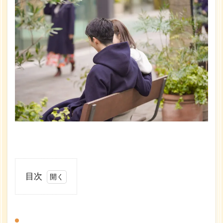
目次
1
ふし
だら