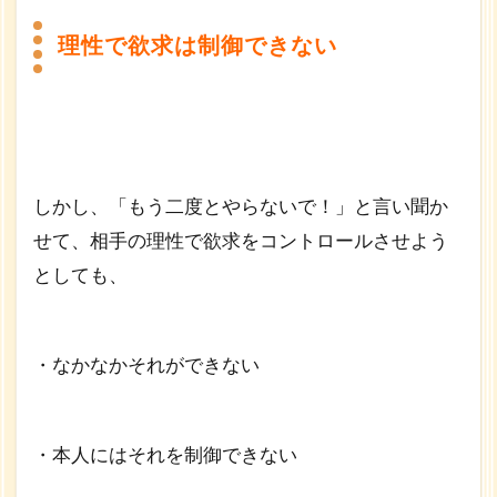
き
理性で欲求は制御できない
5
相
手
を
満
足
さ
しかし、「もう二度とやらないで！」と言い聞か
せ
せて、相手の理性で欲求をコントロールさせよう
る
精
としても、
神
的
快
楽
・なかなかそれができない
6
昼
の
・本人にはそれを制御できない
愛
の