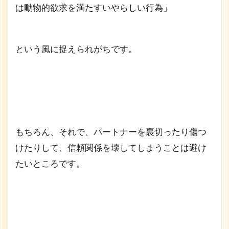
目
は動物的欲求を満たすいやらしい行為」
当
て
の
人
という風に捉えられがちです。
を
喜
ば
せ
た
い
欲
望
もちろん、それで、パートナーを裏切ったり傷つ
けたりして、信頼関係を壊してしまうことは避け
4
喜
たいところです。
ば
せ
る
の
が
好