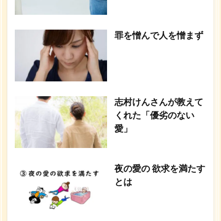
罪を憎んで人を憎まず
志村けんさんが教えて
くれた「優劣のない
愛」
夜の愛の 欲求を満たす
とは