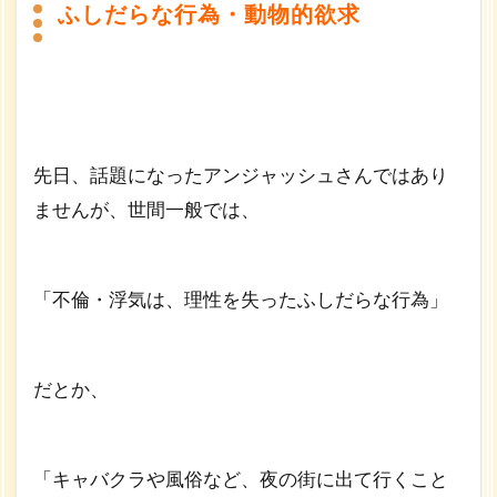
ふしだらな行為・動物的欲求
な行
為・
動物
的欲
求
2
先日、話題になったアンジャッシュさんではあり
理
性
ませんが、世間一般では、
で
欲
求
は
「不倫・浮気は、理性を失ったふしだらな行為」
制
御
で
き
だとか、
な
い
3
「キャバクラや風俗など、夜の街に出て行くこと