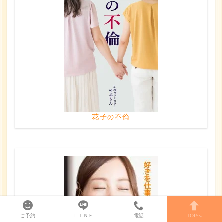
花子の不倫
ご予約
ＬＩＮＥ
電話
TOPへ