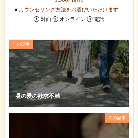
1,500円追加
●
カウンセリング方法をお選びいただけます。
① 対面 ② オンライン ③ 電話
前の記事
昼の愛の欲求不満
次の記事