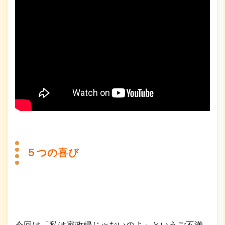
ンセ
リン
グ
1.1
５つ
の喜
び
1.2
夫婦
関係
で満
たさ
れる
５つの喜び
喜び
1.3
愛し
愛さ
れる
喜び