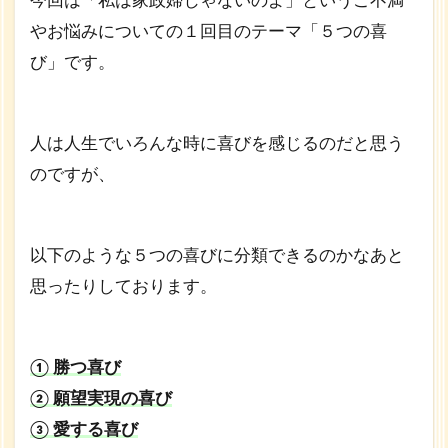
今回は「私は家政婦じゃないのよ」というご不満
で満
たさ
やお悩みについての１回目のテーマ「５つの喜
れ
び」です。
る？
1.4
愛し
人は人生でいろんな時に喜びを感じるのだと思う
愛さ
れる
のですが、
喜び
と存
在す
以下のような５つの喜びに分類できるのかなあと
る喜
びは
思ったりしております。
別物
① 勝つ喜び
② 願望実現の喜び
③ 愛する喜び