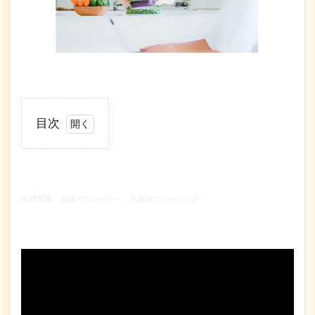
目次
1
夫婦
問
題、
夫婦問題、夫婦カウンセラー、夫婦カウンセリング
夫婦
カウ
ンセ
ラ
ー、
夫婦
カウ