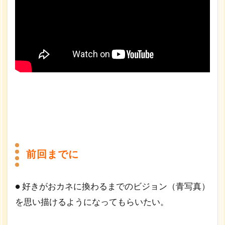
部分
は評
価さ
れる
みた
い？
6
自
己
満
足
と
他
者
前回までに
満
足
と
● 好きがおカネに換わるまでのビジョン（青写真）
が
合
を思い描けるようになってもらいたい。
致
す