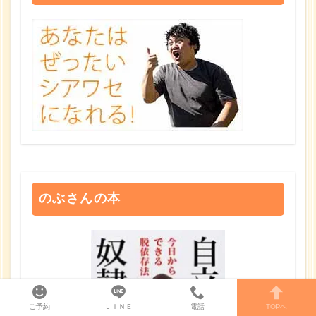
のぶさんの本
ご予約
ＬＩＮＥ
電話
TOPへ