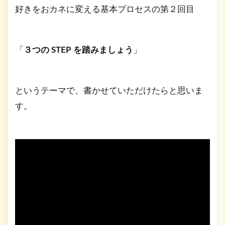
好きをおカネに変える基本プロセスの第２回目
に
3
３つ
「
３つの STEP を踏みましょう
」
のス
テッ
プと
は？
というテーマで、書かせていただけたらと思いま
4
す。
お
カ
ネ
を
遣
う
理
由
5
この