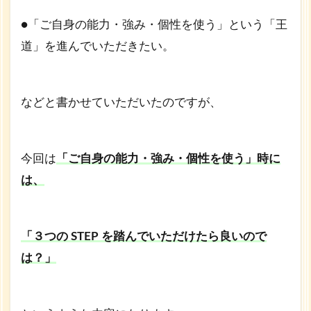
る
●「ご自身の能力・強み・個性を使う」という「王
部
分
道」を進んでいただきたい。
を
発
信
などと書かせていただいたのですが、
7
安
い
値
今回は
「ご自身の能力・強み・個性を使う」時に
段
は、
の
企
画
を
「３つの STEP を踏んでいただけたら良いので
考
え
は？」
る