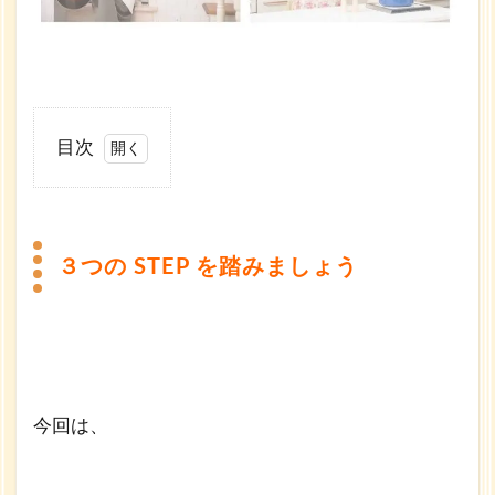
目次
1
３つ
の
３つの STEP を踏みましょう
STEP
を踏
みま
しょ
う
2
今回は、
前
回
ま
で