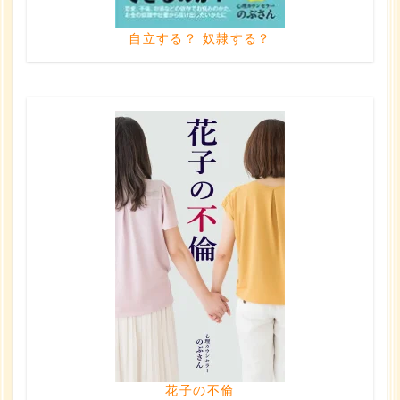
自立する？ 奴隷する？
花子の不倫