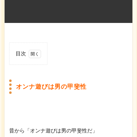
目次
1
オ
ン
オンナ遊びは男の甲斐性
ナ
遊
び
は
男
の
甲
昔から「オンナ遊びは男の甲斐性だ」
斐