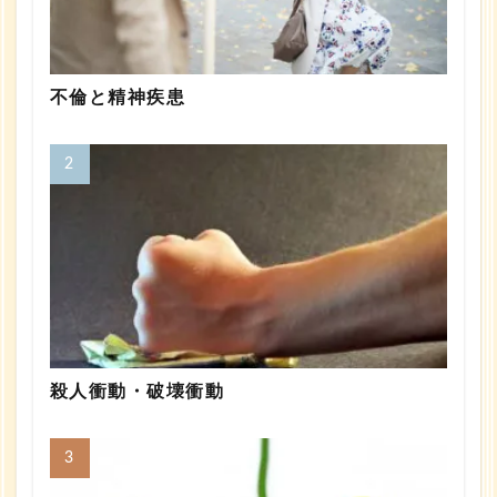
不倫と精神疾患
殺人衝動・破壊衝動