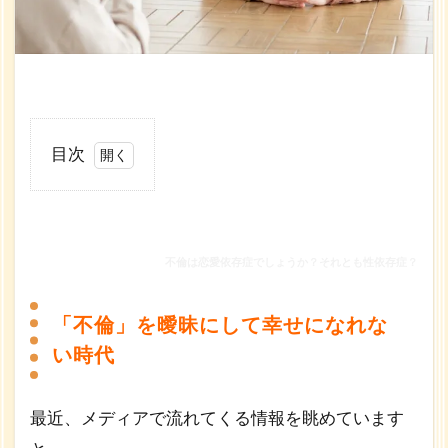
目次
1
不倫
は恋
愛依
不倫は恋愛依存症でしょうか？それとも性依存症？
存症
でし
「不倫」を曖昧にして幸せになれな
ょう
か？
い時代
それ
とも
性依
最近、メディアで流れてくる情報を眺めています
存