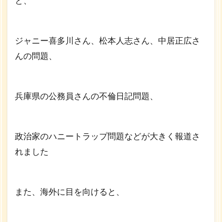
と、
症？
1.1
「不
ジャニー喜多川さん、松本人志さん、中居正広さ
倫」
を曖
んの問題、
昧に
して
幸せ
にな
兵庫県の公務員さんの不倫日記問題、
れな
い時
代
政治家のハニートラップ問題などが大きく報道さ
1.2
れました
「不
倫」
を曖
昧に
また、海外に目を向けると、
した
まま
では