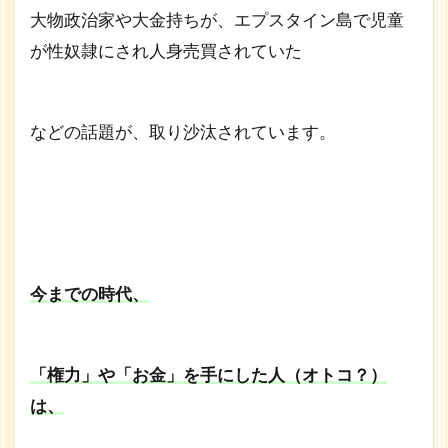
幸せ
大物政治家や大金持ちが、エプスタイン島で児童
にな
が性奴隷にされ人身売買されていた
れな
い時
代
1.3
などの話題が、取り沙汰されています。
心理
学の
世界
で
は、
フロ
イト
今までの時代、
時代
の終
焉
「権力」や「お金」を手にした人（オトコ？）
は、