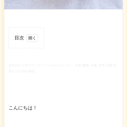
目次
1
浜松
市の
浜松市の 心理カウンセリング salonコリトル 。夫婦, 離婚, 不倫, 浮気, 恋愛,依
心理
存などの 悩み相談。
カウ
ンセ
リン
グ
salon
コリ
こんにちは！
トル
。夫
婦,