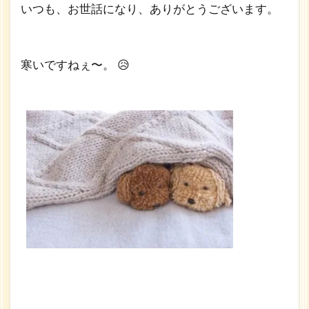
離婚,
いつも、お世話になり、ありがとうございます。
不倫,
浮気,
恋愛,
依存
寒いですねぇ〜。 😥
など
の 悩
み相
談。
1.1
精神
的に
病ん
でし
まう
の
は、
ナミ
をコ
ント
ロー