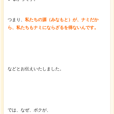
りたく
なる】
と
つまり、
私たちの源（みなもと）が、
ナミだか
は、
ら、
私たちもナミにならざるを得ないんです。
1.4
○○は
良く
な
い。
で
も、
やら
などとお伝えいたしました。
ずに
いら
れな
い！
では、なぜ、ボクが、