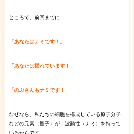
ルし
た結
果？
ところで、前回までに、
1.2
安定
が良
「あなたはナミです！」
いこ
と？
1.3
「あなたは揺れています！」
やら
ずに
いら
「のぶさんもナミです！」
れな
い衝
動
1.3.1
なぜなら、私たちの細胞を構成している原子分子
【プラ
などの元素（量子）が、波動性（ナミ）を持って
スのナ
いるからです。
ミに乗