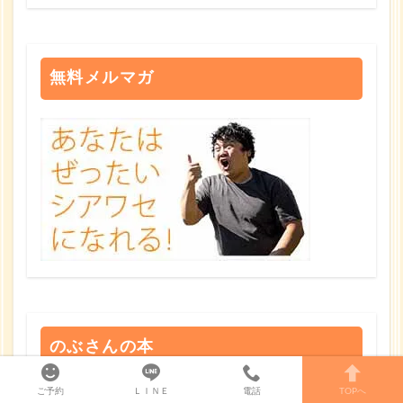
無料メルマガ
のぶさんの本
ご予約
ＬＩＮＥ
電話
TOPへ