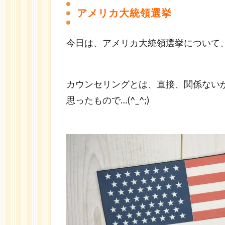
メ
アメリカ大統領選挙
リ
カ
大
今日は、アメリカ大統領選挙について
統
領
選
カウンセリングとは、直接、関係ない
挙
思ったもので…(^_^;)
2
ワン
ピー
スと
シン
クロ
して
る？
3
ワ