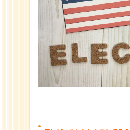
ン
ピ
ー
ス
の
ス
ト
ー
リ
ー
4
不
正と汚
職の全
てを暴
き出
す！？
5
リ
リー