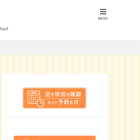
tact
？
？