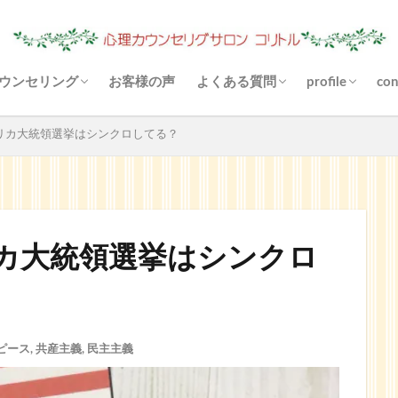
ウンセリング
お客様の声
よくある質問
profile
con
（あき）状況は？
心理カウンセリングとは？
料金について
場所（駐車場）は？
お金がないと受けられませんか
あなたに合ったご利用方法
支払い方法は？
守秘義務とは？
お悩み解決とは？
悩まなくなりますか？
リファーとは？
カウンセリングと雑談の違いは
その他の決済方法
メールカウンセリングとは？
どんな対話になりますか？
来談者中心療法とは？
blog
Instagram
YouTube
リカ大統領選挙はシンクロしてる？
カ大統領選挙はシンクロ
ピース
,
共産主義
,
民主主義