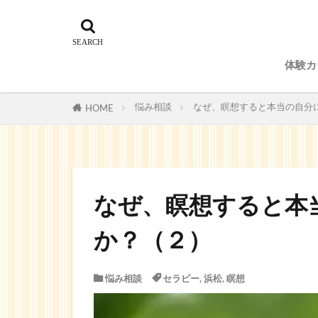
体験カ
予約
悩み相談
なぜ、瞑想すると本当の自
HOME
なぜ、瞑想すると本
か？（２）
悩み相談
セラピー
,
浜松
,
瞑想