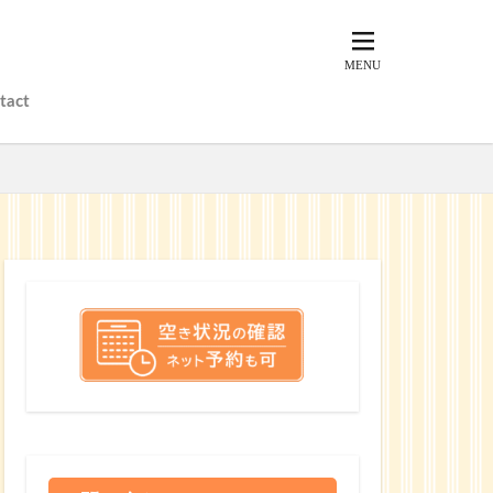
tact
？
？