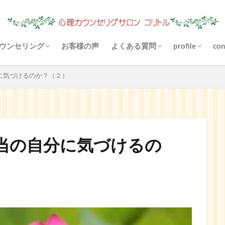
ウンセリング
お客様の声
よくある質問
profile
con
（あき）状況は？
心理カウンセリングとは？
料金について
場所（駐車場）は？
お金がないと受けられませんか
あなたに合ったご利用方法
支払い方法は？
守秘義務とは？
お悩み解決とは？
悩まなくなりますか？
リファーとは？
カウンセリングと雑談の違いは
その他の決済方法
メールカウンセリングとは？
どんな対話になりますか？
来談者中心療法とは？
blog
Instagram
YouTube
分に気づけるのか？（２）
当の自分に気づけるの