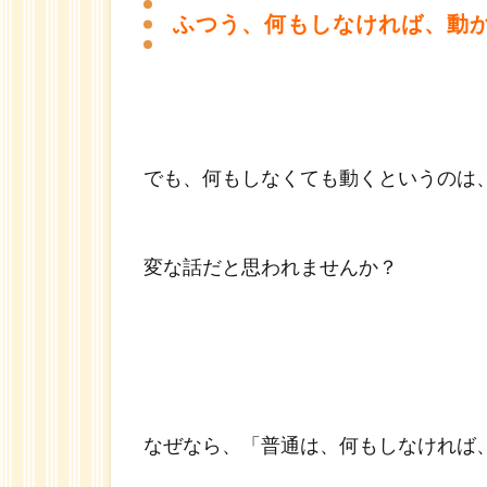
つ
ふつう、何もしなければ、動
う、
何も
しな
けれ
ば、
動か
でも、何もしなくても動くというのは
な
い。
2
変な話だと思われませんか？
何
もし
なく
ても
動い
てい
る
なぜなら、「普通は、何もしなければ
自分
に気