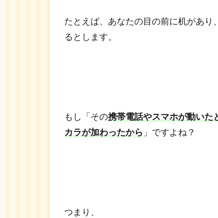
づく
こと
たとえば、あなたの目の前に机があり
がと
るとします。
ても
大
切。
3
何も
しなく
ても動
もし「その
携帯電話やスマホが動いた
いてい
カラが加わったから
」ですよね？
る 自
分に気
づくこ
と
が、
とても
大切。
つまり、