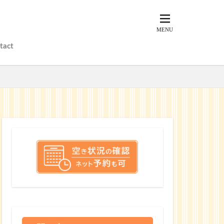
tact
？
？