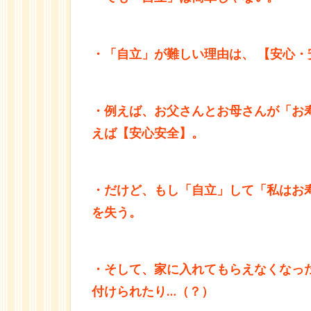
ル
ト
チ
・「自立」が難しい理由は、
【安心・
ル
ド
レ
ン,
・例えば、お父さんとお母さんが「お
共
えば【安心安全】。
依
存,
悩
み
・だけど、もし「自立」して「私はお
相
を失う。
談
1.1
自立
・そして、家に入れてもらえなくなっ
する
付けられたり…（？）
＝ 悪
い子