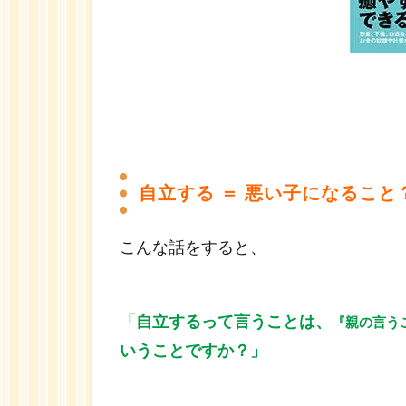
子ど
もに
依存
す
る？
1.5
共依
存
自立する ＝ 悪い子になること
1.6
親
こんな話をすると、
が、
子ど
もが
シア
「自立するって言うことは、
『親の言う
ワセ
いうことですか？」
にな
らな
いこ