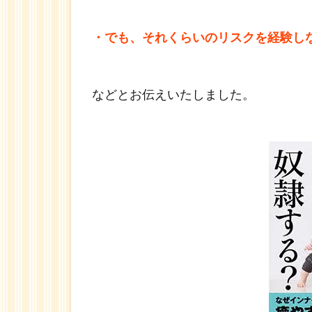
にな
るこ
・でも、それくらいのリスクを経験し
と？
1.2
親孝
などとお伝えいたしました。
行で
良い
子
1.3
良い
子 ＝
シア
ワセ
な
子？
1.4
親が