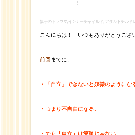
1
親
子
親子のトラウマ,インナーチャイルド, アダルトチルドレ
の
こんにちは！ いつもありがとうござ
ト
ラ
ウ
マ,
前回
までに、
イ
ン
ナ
ー
・「自立」できないと奴隷のようにな
チ
ャ
イ
・
つまり不自由になる。
ル
ド,
ア
ダ
・でも「自立」は簡単じゃない。