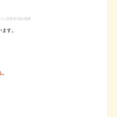
ン, 共依存,悩み相談
います。
る。