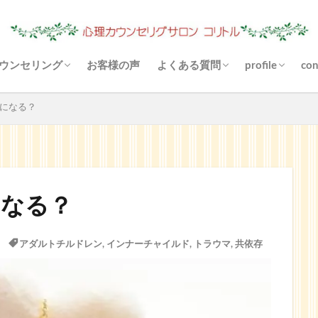
ウンセリング
お客様の声
よくある質問
profile
con
（あき）状況は？
心理カウンセリングとは？
料金について
場所（駐車場）は？
お金がないと受けられませんか
あなたに合ったご利用方法
支払い方法は？
守秘義務とは？
お悩み解決とは？
悩まなくなりますか？
リファーとは？
カウンセリングと雑談の違いは
その他の決済方法
メールカウンセリングとは？
どんな対話になりますか？
来談者中心療法とは？
blog
Instagram
YouTube
子になる？
になる？
アダルトチルドレン
,
インナーチャイルド
,
トラウマ
,
共依存