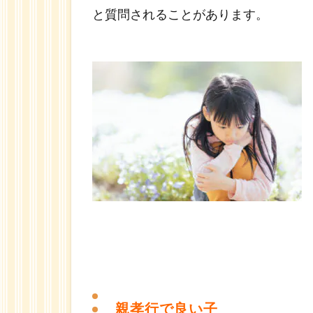
とを
と質問されることがあります。
期
待・
要求
して
しま
う？
1.7
子ど
もは
親の
自立
をサ
ポー
トし
たい
親孝行で良い子